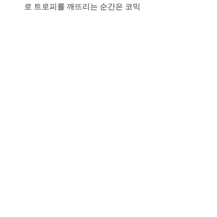
로 트로피를 깨뜨리는 순간은 코믹
하면서도 그녀의 절박함을 보여주
는 장면입니다.
미란과 준석의 재회
준석을 마주한 미란의 복잡한 감정
과 도현중의 조언은 그녀의 성장을 
상징하며 감동을 줍니다.
시청 추천
코미디와 감동을 좋아하는 시청자
성임의 집착과 미란의 허세가 유쾌
한 웃음을 주며, 감정적인 장면이 따
뜻한 여운을 남깁니다.
성장 이야기를 즐기는 시청자
미란과 성임의 개인적인 갈등과 해