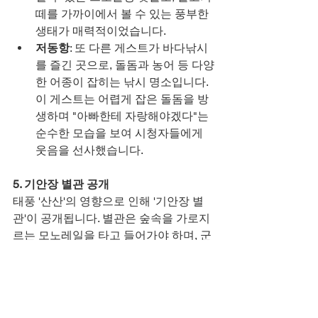
떼를 가까이에서 볼 수 있는 풍부한 
생태가 매력적이었습니다.
저동항
: 또 다른 게스트가 바다낚시
를 즐긴 곳으로, 돌돔과 농어 등 다양
한 어종이 잡히는 낚시 명소입니다. 
이 게스트는 어렵게 잡은 돌돔을 방
생하며 "아빠한테 자랑해야겠다"는 
순수한 모습을 보여 시청자들에게 
웃음을 선사했습니다.
5. 기안장 별관 공개
태풍 '산산'의 영향으로 인해 '기안장 별
관'이 공개됩니다. 별관은 숲속을 가로지
르는 모노레일을 타고 들어가야 하며, 군
대식 생활관을 연상시키는 숙소와 굴뚝 
없는 아궁이가 특징입니다. 출연진과 게
스트들은 예상치 못한 환경에서 또 다른 
도전을 맞이하며, 이 상황이 프로그램의 