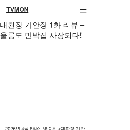
TVMON
대환장 기안장 1화 리뷰 –
울릉도 민박집 사장되다!
2025년 4월 8일에 방송된 <대환장 기안