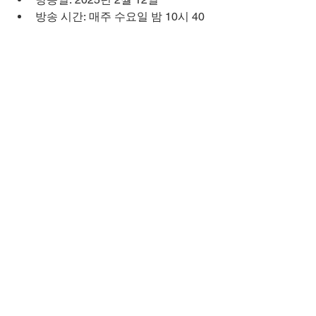
방송 시간: 매주 수요일 밤 10시 40
분
tvmon
티비몬 주소
티비몬 최신주소
영화 무료보기
무료 스트리밍
티비몬 바로가기
티비위키
티비몬 추천작
무료시청
예능 무료보기
드라마 무료보기
티비몬 대체 사이트
티비몬 도메인 변경
누누티비
애니 무료보기
tvmon365
티비몬
커플팰리스2
티비몬 홈으로