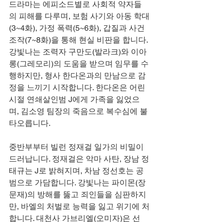
드라마는 에피소드별로 사회적 약자들
의 피해를 다루며, 보험 사기와 아동 학대
(3~4화), 가정 폭력(5~6화), 갑질과 사건 
조작(7~8화)을 통해 현실 비판을 합니다. 
강빛나는 조력자 구만도(발라크)와 이아
롱(그레모리)의 도움을 받으며 임무를 수
행하지만, 형사 한다온과의 만남으로 감
정을 느끼기 시작합니다. 한다온은 어린 
시절 연쇄살인범 J에게 가족을 잃었으
며, 김소영 팀장의 죽음으로 복수심에 불
타오릅니다.
중반부부터 빌런 정재걸 일가의 비밀이 
드러납니다. 정재걸은 악마 사탄, 장남 정
태규는 J로 밝혀지며, 차남 정선호는 공
범으로 가담합니다. 강빛나는 파이몬(장
문재)의 방해를 뚫고 죄인들을 심판하지
만, 바엘의 처벌로 능력을 잃고 위기에 처
합니다. 대천사 가브리엘(오미자)은 선