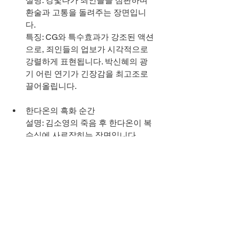
설명: 강빛나가 죄인들을 심판하며 
환술과 고통을 돌려주는 장면입니
다.
특징: CG와 특수효과가 강조된 액션
으로, 죄인들의 업보가 시각적으로 
강렬하게 표현됩니다. 박신혜의 광
기 어린 연기가 긴장감을 최고조로 
끌어올립니다.
한다온의 흑화 순간
설명: 김소영의 죽음 후 한다온이 복
수심에 사로잡히는 장면입니다.
특징: 김재영의 감정 연기가 돋보이
며, 드라마의 미스터리와 로맨스 요
소를 연결합니다. 선악의 모호함을 
상징적으로 그려냅니다.
가브리엘의 희생 장면
설명: 마지막 에피소드에서 가브리