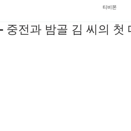
티비몬
 - 중전과 밤골 김 씨의 첫