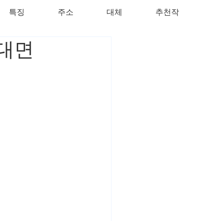
특징
주소
대체
추천작
 대면