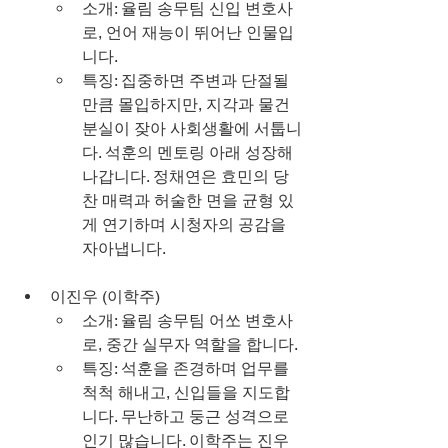
소개: 율림 송무팀 신입 변호사
로, 언어 재능이 뛰어난 인물입
니다.
특징: 집중하면 주변과 단절될 
만큼 몰입하지만, 지각과 물건 
분실이 잦아 사회생활에 서툽니
다. 석훈의 멘토링 아래 성장해 
나갑니다. 정채연은 효민의 당
찬 매력과 허술한 면을 균형 있
게 연기하며 시청자의 공감을 
자아냅니다.
이진우 (이학주)
소개: 율림 송무팀 어쏘 변호사
로, 중간 실무자 역할을 합니다.
특징: 석훈을 존경하며 업무를 
척척 해내고, 신입들을 지도합
니다. 무난하고 둥근 성격으로 
인기 많습니다. 이학주는 진우