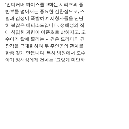
‘언더커버 하이스쿨’ 9화는 시리즈의 중
반부를 넘어서는 중요한 전환점으로, 스
릴과 감정이 폭발하며 시청자들을 단단
히 붙잡은 에피소드입니다. 정해성의 집
에 침입한 괴한이 이준호로 밝혀지고, 오
수아가 칼에 찔리는 사건은 드라마의 긴
장감을 극대화하며 두 주인공의 관계를 
한층 깊게 만듭니다. 특히 병원에서 오수
아가 정해성에게 건네는 “그렇게 미안하
면 나한테 잘해”라는 대사는 두 사람의 
감정선을 섬세하게 보여주며 시청자들
의 마음을 흔듭니다.
서명주의 이야기도 이번 화의 큰 반전 포
인트입니다. 경찰에 체포되었다가 다음 
날 학교로 복귀하는 그녀의 모습은 단순
한 악역을 넘어 강력한 배후 세력을 가진 
인물임을 드러내며, 앞으로의 전개에 대
한 궁금증을 증폭시킵니다. 이와 함께 이
예나와 오수아의 감동적인 장면은 스릴