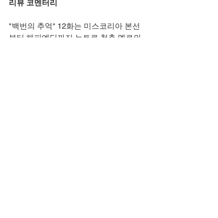
리뷰 코멘터리
"백번의 추억" 12화는 미스코리아 본선
부터 해피엔딩까지 뉴트로 청춘 멜로의 
본질인 우정 회복과 사랑 완성을 균형 있
게 그려냅니다. 김다미는 칼 희생 속 회복
부터 프러포즈 눈물까지 영례의 야망과 
로맨스를 세밀하게 표현하며, 80년대 청
춘 생동감을 잡습니다. 신예은은 죄책감 
쓴웃음부터 미숙 절연 표정까지 종희의 
희생적 에너지를 정교하게 밟아내며, 장
학금 양보로 우정 재정립합니다. 허남준
은 병상 간호부터 바닷가 미소로 재필의 
감정 전환을 암시하며 첫사랑 설렘을 완
성합니다. 박예니는 정분의 모성애로 유
쾌함 불어넣고, 윤제문의 기복 독백은 가
족 희생 대비시킵니다. 이정은의 만옥 위
로와 전성우의 영식 조언은 형제애 강조, 
김정현의 제압은 의로운 긴장 더합니다. 