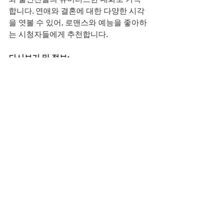
합니다. 연애와 결혼에 대한 다양한 시각
을 엿볼 수 있어, 로맨스와 예능을 좋아하
는 시청자들에게 추천합니다.
다시보기 및 정보:
방송일:
 2025년 2월 4일
방송 채널:
 SBS
방송 시간:
 매주 화요일 오후 9시
tvmon
티비몬 주소
티비몬 최신주소
영화 무료보기
무료 스트리밍
티비몬 바로가기
티비위키
티비몬 추천작
무료시청
예능 무료보기
드라마 무료보기
티비몬 대체 사이트
티비몬 도메인 변경
누누티비
애니 무료보기
tvmon365
티비몬
돌싱포맨 171회