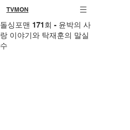
TVMON
돌싱포맨 171회 - 윤박의 사
랑 이야기와 탁재훈의 말실
수