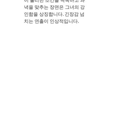
이 불리한 조건을 극복하고 과
녁을 맞추는 장면은 그녀의 강
인함을 상징합니다. 긴장감 넘
치는 연출이 인상적입니다.
리뷰 코멘터리
"남주의 첫날밤을 가져버렸다" 5화는 차
선책과 이번의 관계 깊이와 삼간택이라
는 새로운 전개를 통해 드라마의 매력을 
한층 끌어올립니다. 차선책의 주체적인 
선택과 이번의 진심 어린 태도는 두 캐릭
터의 성장을 보여주며, 서현과 옥택연의 
연기는 이 감정선을 생생히 전달합니다. 
특히 삼간택 장면은 전통적 요소와 현대
적 유머를 결합해 신선한 재미를 줍니다.
도화선의 음모와 대비의 반대는 이야기
를 긴박하게 만들며, 조은애와 정수겸의 