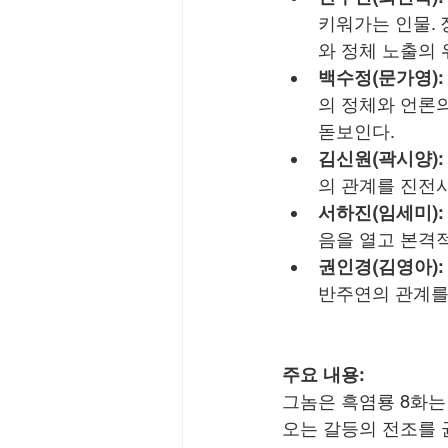
키워가는 인물.
와 정체 노출의 
백수정(문가영):
의 정체와 언론의
돋보인다.
김신원(곽시양):
의 관계를 진전
서하진(임세미):
음을 열고 본격
권인경(김영아):
반주연의 관계를
주요 내용:
그놈은 흑염룡 8화는
오는 갈등의 전조를 