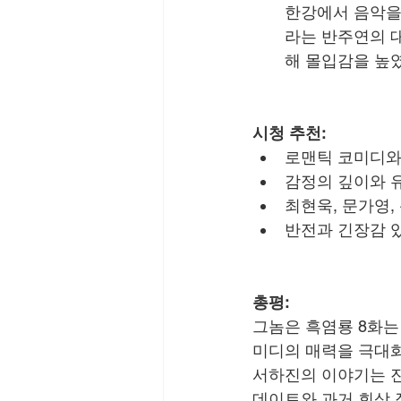
한강에서 음악을 
라는 반주연의 
해 몰입감을 높
시청 추천:
로맨틱 코미디와
감정의 깊이와 
최현욱, 문가영,
반전과 긴장감 
총평:
그놈은 흑염룡 8화는
미디의 매력을 극대화
서하진의 이야기는 진
데이트와 과거 회상 