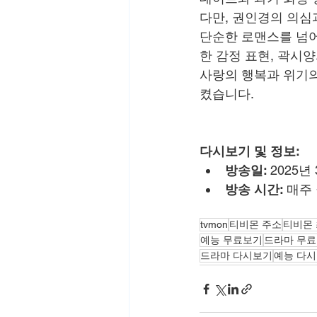
다만, 권인경의 의심
단순한 로맨스를 넘어
한 감정 표현, 곽시
사랑의 행복과 위기의
켰습니다.
다시보기 및 정보:
방송일:
 2025년
방송 시간:
 매주
tvmon
티비몬 주소
티비몬
예능 무료보기
드라마 무
드라마 다시보기
예능 다