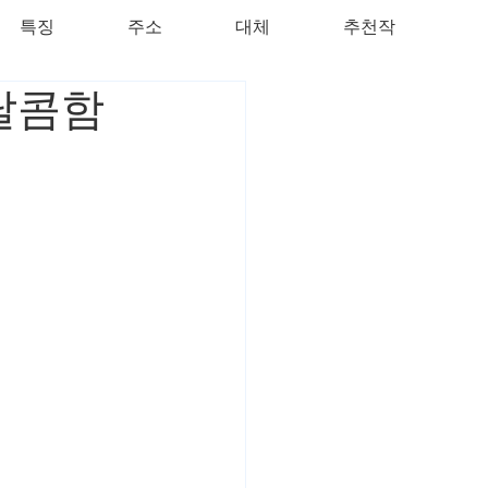
특징
주소
대체
추천작
 달콤함