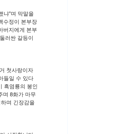
했냐”며 막말을 
 백수정이 본부장
 아버지에게 본부
 둘러싼 갈등이 
거 첫사랑이자 
아들일 수 있다
이 흑염룡의 봉인
주며 8화가 마무
시하며 긴장감을 