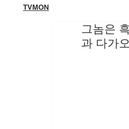
TVMON
그놈은 흑
과 다가