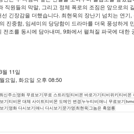
과 직원들의 막말, 그리고 정체 폭로의 조짐은 앞으로의 
선 긴장감을 더했습니다. 최현욱의 장난기 넘치는 연기,
양의 진중함, 임세미의 당당함이 드라마를 더욱 풍성하게 만
 전조를 동시에 담아내며, 9화에서 펼쳐질 파국에 대한
 3월 11일
 월요일, 화요일 오후 08:50
 최신주소
영화 무료보기
무료 스트리밍
티비몬 바로가기
티비위키
티비몬
료보기
티비몬 대체 사이트
티비몬 도메인 변경
누누티비
애니 무료보기
tvm
시보기
영화 다시보기
애니 다시보기
문가영
최현욱
그놈은 흑염룡