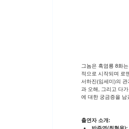
그놈은 흑염룡 8화는
적으로 시작되며 로맨
서하진(임세미)의 관
과 오해, 그리고 다
에 대한 궁금증을 남
출연자 소개:
반주연(최현욱):