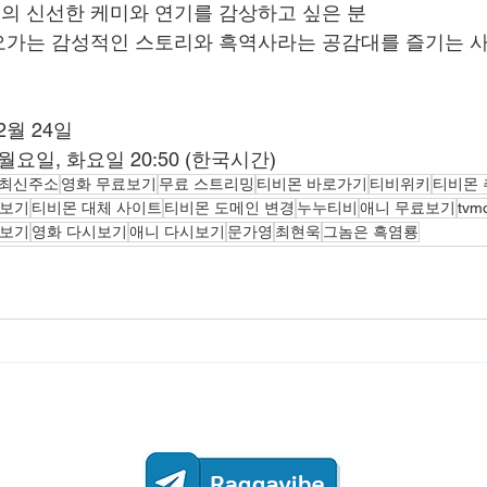
의 신선한 케미와 연기를 감상하고 싶은 분
오가는 감성적인 스토리와 흑역사라는 공감대를 즐기는 
 2월 24일
 월요일, 화요일 20:50 (한국시간)
 최신주소
영화 무료보기
무료 스트리밍
티비몬 바로가기
티비위키
티비몬
료보기
티비몬 대체 사이트
티비몬 도메인 변경
누누티비
애니 무료보기
tvm
시보기
영화 다시보기
애니 다시보기
문가영
최현욱
그놈은 흑염룡