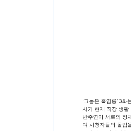
‘그놈은 흑염룡’ 3화
사가 현재 직장 생활
반주연이 서로의 정체
며 시청자들의 몰입을 