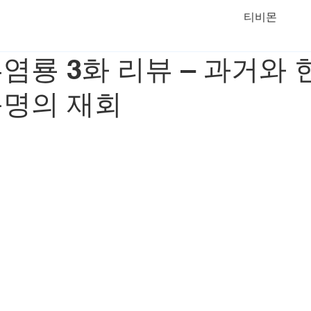
티비몬
염룡 3화 리뷰 – 과거와
운명의 재회