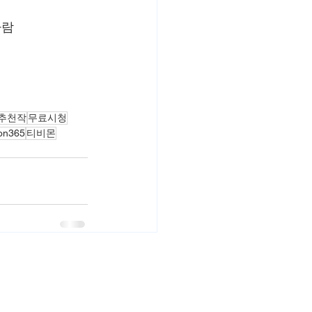
사람
 추천작
무료시청
on365
티비몬