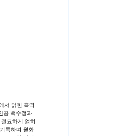
임에서 얽힌 흑역
인공 백수정과 
가 절묘하게 얽히
 기록하며 월화 