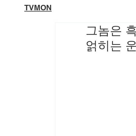
TVMON
그놈은 흑
얽히는 