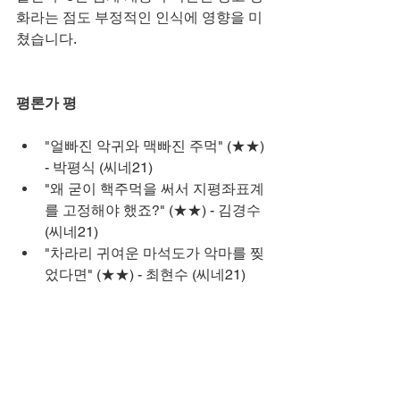
화라는 점도 부정적인 인식에 영향을 미
쳤습니다.
평론가 평
"얼빠진 악귀와 맥빠진 주먹" (★★) 
- 박평식 (씨네21)
"왜 굳이 핵주먹을 써서 지평좌표계
를 고정해야 했죠?" (★★) - 김경수 
(씨네21)
"차라리 귀여운 마석도가 악마를 찢
었다면" (★★) - 최현수 (씨네21)
흥행 성적
"거룩한 밤: 데몬 헌터스"는 개봉일인 