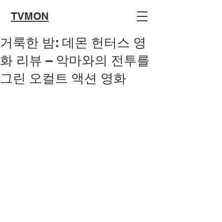
TVMON
거룩한 밤: 데몬 헌터스 영
화 리뷰 – 악마와의 전투를
그린 오컬트 액션 영화