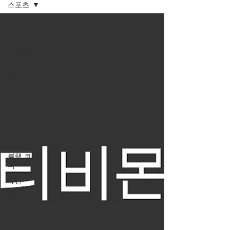
스포츠
All Posts
가상역사
타임슬립
로맨틱 코
미디
판타지
요리
서바이벌
코미디
블랙 코미
디
휴먼
액션
사회 고발
첩보