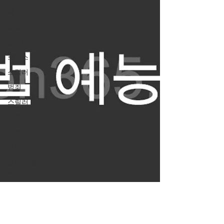
액션
정치
드라마
로맨스
스릴러
범죄
스릴러
시대극
청춘
코미디
코미디 호
러
좀비
휴먼
가족