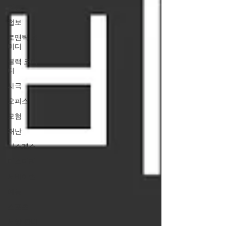
일상
첩보
로맨틱 코
미디
블랙 코미
디
사극
오피스
모험
재난
서스펜스
미스터리
서바이벌
예능
스포츠
서양 판타