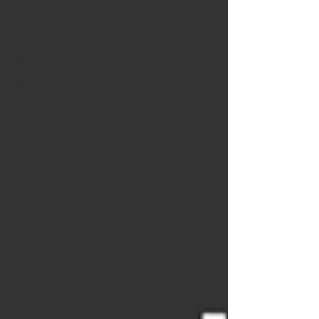
액션
정치
드라마
로맨스
스릴러
범죄
스릴러
시대극
청춘
코미디
코미디 호
러
좀비
휴먼
가족