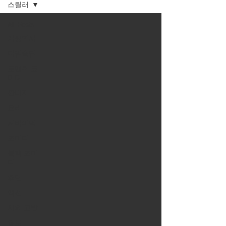
스릴러
All Posts
가상역사
타임슬립
로맨틱 코
미디
판타지
요리
서바이벌
코미디
블랙 코미
디
휴먼
액션
사회 고발
첩보