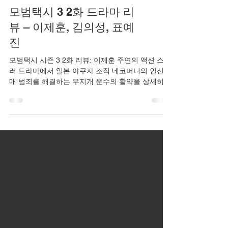
모범택시 3 2화 드라마 리
뷰 – 이제훈, 김의성, 표예
진
모범택시 시즌 3 2화 리뷰: 이제훈 주연의 액션 스릴
러 드라마에서 일본 야쿠자 조직 네코머니의 인신매
매 범죄를 해결하는 무지개 운수의 활약을 상세히
분석합니다. 복수와 정의의 테마가 돋보이는 에피소
드로, 카사마츠 쇼의 빌런 연기와 이제훈의 액션 신
이 인상적입니다. 스릴러 팬들에게 추천하는 필수
시청 콘텐츠로, 줄거리 요약과 인물 분석을 통해 드
라마의 매력을 탐구합니다.