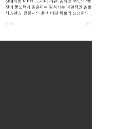
훈
친애하는 X 10화 드라마 리뷰: 김유정 주연의 백아
진이 문도혁과 결혼하며 펼쳐지는 파멸적인 멜로와
서스펜스. 윤준서의 출생 비밀 폭로와 심성희의 복
수 시도, 감시와 배신의 긴장감 넘치는 전개 분석. 출
연자 연기 평가와 인상 깊은 장면 TOP 3, 스릴러 팬
을 위한 상세 총평. 웹툰 원작 드라마의 심리적 깊이
를 탐구하며, 다음 에피소드 기대감을 높이는 리뷰.